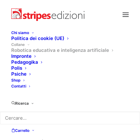
Chi siamo
Politica dei cookie (UE)
Collane
Robotica educativa e inteligenza artificiale
Impronte
Pedagogika
ROBOTICA EDUCATIVA E
Polis
INTELLIGENZA ARTIFICIALE
Psiche
Shop
Contatti
Ricerca
Una collana interamente dedicata al
Carrello
mondo del coding, della robotica educativa