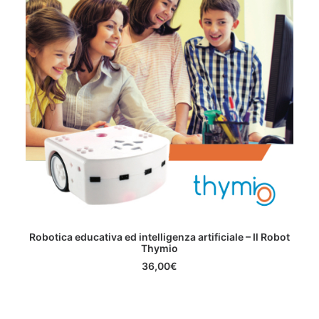
AGGIUNGI AL CARRELLO
Robotica educativa ed intelligenza artificiale – Il Robot
Ro
Thymio
36,00
€