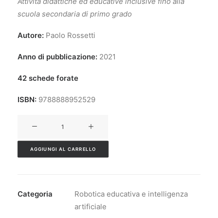
Attività didattiche ed educative inclusive fino alla
scuola secondaria di primo grado
Autore:
Paolo Rossetti
Anno di pubblicazione:
2021
42 schede forate
ISBN:
9788888952529
Schede
attivita’
per
AGGIUNGI AL CARRELLO
lo
studente:
il
Categoria
Robotica educativa e intelligenza
robot
artificiale
thymio